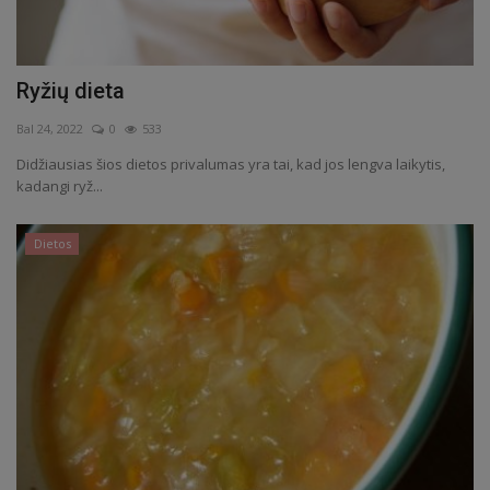
Ryžių dieta
Bal 24, 2022
0
533
Didžiausias šios dietos privalumas yra tai, kad jos lengva laikytis,
kadangi ryž...
Dietos