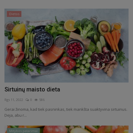
Dietos
Sirtuinų maisto dieta
Rgs 11, 2022
0
586
Gerai žinoma, kad tiek pasninkas, tiek mankšta suaktyvina sirtuinus.
Deja, abu r...
Mitybos patarimai