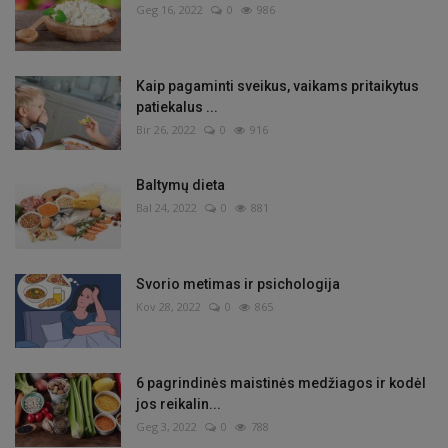
Geg 16, 2022
0
986
Kaip pagaminti sveikus, vaikams pritaikytus
patiekalus ...
Bir 26, 2022
0
916
Baltymų dieta
Bal 24, 2022
0
881
Svorio metimas ir psichologija
Kov 28, 2022
0
865
6 pagrindinės maistinės medžiagos ir kodėl
jos reikalin...
Geg 3, 2022
0
788