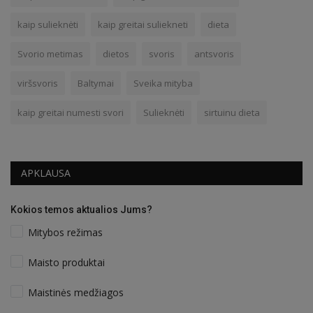
kaip sulieknėti
kaip greitai suliekneti
dieta
Svorio metimas
dietos
svoris
antsvoris
viršsvoris
Baltymai
Sveika mityba
kaip greitai numesti svori
Sulieknėti
sirtuinu dieta
APKLAUSA
Kokios temos aktualios Jums?
Mitybos režimas
Maisto produktai
Maistinės medžiagos