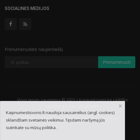
SOCIALINĖS MEDIJOS
Prenumeruokite naujienlaiškį
Prenumeruoti
Visos teisės saugomos © 2023 | Kopijuoti turinį be raštiško
sutikimo griežtai draudžiama.
Kaipnumestisvorio.lt naudoja sausainėlius (angl. cookies)
Privatumo politika
Taisyklės ir sąlygos
Kontaktai
sklandžiam svetainės veikimui. Tęsdami naršymą jūs
sutinkate su mūsų politika.