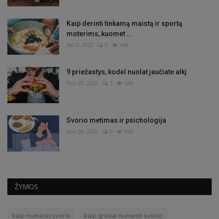
Kaip derinti tinkamą maistą ir sportą
moterims, kuomet ...
Bal 2, 2022
0
668
9 priežastys, kodėl nuolat jaučiate alkį
Kov 29, 2022
1
569
Svorio metimas ir psichologija
Kov 28, 2022
0
865
ŽYMOS
kaip numesti svorio
kaip greitai numesti svorio