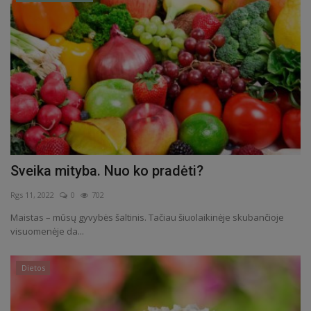
Sveika mityba. Nuo ko pradėti?
Rgs 11, 2022
0
702
Maistas – mūsų gyvybės šaltinis. Tačiau šiuolaikinėje skubančioje
visuomenėje da...
Dietos