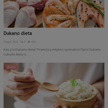
Dukano dieta
Geg 4, 2022
0
536
Kas yra Dukano dieta? Prancūzų mitybos specialisto Pjero Dukano
sukurta dieta n...
Dietos