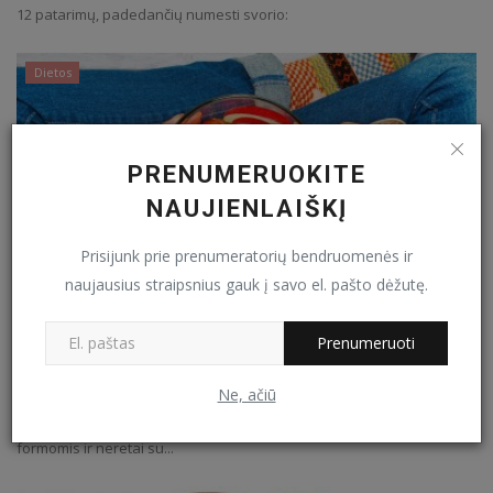
12 patarimų, padedančių numesti svorio:
Dietos
PRENUMERUOKITE
NAUJIENLAIŠKĮ
Prisijunk prie prenumeratorių bendruomenės ir
naujausius straipsnius gauk į savo el. pašto dėžutę.
Prenumeruoti
Paauglių dietos
Kov 22, 2022
0
327
Ne, ačiū
Vis daugiau paauglių yra nepatenkinti savo augančio kūno
formomis ir neretai su...