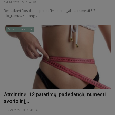
Bal 24, 2022
0
881
Besilaikant šios dietos per dešimt dienų galima numesti 5-7
kilogramus. Kadangi ...
Mitybos patarimai
Atmintinė: 12 patarimų, padedančių numesti
svorio ir jį...
Kov 29, 2022
0
545