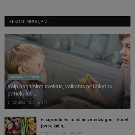
REKOMENDUOJAME
Mitybos patarimai
Kaip pagaminti sveikus, vaikams pritaikytus
patiekalus ...
Bir 26, 2022
0
916
6 pagrindinės maistinės medžiagos ir kodėl
jos reikalin...
Geg 3, 2022
0
788