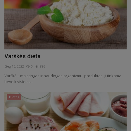
Varškės dieta
Geg 16, 2022
0
986
Varškė – maistingas ir naudingas organizmui produktas. Ji tinkama
beveik visiems...
Dietos