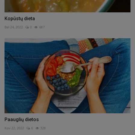
Kopūstų dieta
Bal 24, 2022
0
687
Paauglių dietos
Kov 22, 2022
0
328