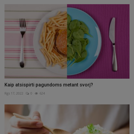
Kaip atsispirti pagundoms metant svorį?
Rgs 17, 2022
0
624