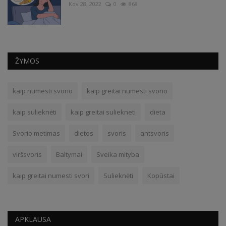
Kov 28, 2022
0
868
ŽYMOS
kaip numesti svorio
kaip greitai numesti svorio
kaip sulieknėti
kaip greitai suliekneti
dieta
Svorio metimas
dietos
svoris
antsvoris
viršsvoris
Baltymai
Sveika mityba
kaip greitai numesti svori
Sulieknėti
Kopūstai
APKLAUSA