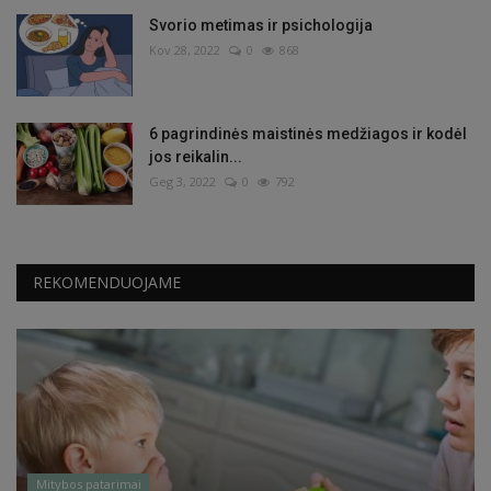
Svorio metimas ir psichologija
Kov 28, 2022
0
868
6 pagrindinės maistinės medžiagos ir kodėl
jos reikalin...
Geg 3, 2022
0
792
REKOMENDUOJAME
Mitybos patarimai