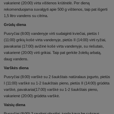
vakarienė (20:00) virta vištienos krūtinėlė. Per dieną
rekomenduojama suvalgyti apie 500 g vištienos, taip pat išgerti
1,5 litro vandens su citrina.
Grūdų diena
Pusryčiai (8:00) vandenyje virti sudaiginti kviečiai, pietūs I
(11:00) grikių košė virta vandenyje, pietūs II (14:00) virti ryžiai,
pavakariai (17:00) avižinė košė virta vandenyje, su riešutais,
vakarienė (20:00) virti grikiai. Taip pat gerkite žolelių arbatą,
daug vandens.
Varškės diena
Pusryčiai (8:00) varškė su 2 šaukštais natūralaus jogurto, pietūs
I (11:00) varškė su 1-2 šaukštais pieno, pietūs II (14:00) grūdėta
varškė, pavakariai(17:00) varškė su 1-2 šaukštais pieno,
vakarienė (20:00) grūdėta varškė.
Vaisių diena
Pusryčiai (8:00) 2 raudoni obuoliai, juoda kava be cukraus,