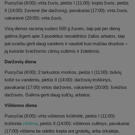
Pusryčiai (8:00): virta žuvis, pietūs I (11:00): kepta žuvis, pietūs
II (14:00): žuvienė (be daržovių), pavakariai (17:00): virta žuvis,
vakarienė (20:00): virta žuvis.
Visą dienos racioną sudaro 500 g žuvies, taip pat per dieną
galima išgerti apie 3 puodelius nesaldintos žalios arbatos, taip
pat svarbu gerti daug vandens ir naudoti kuo mažiau druskos –
ją keiskite šviežiomis citrinų sultimis ir žolelėmis.
Daržovių diena
Pusryčiai (8:00): 2 tarkuotos morkos, pietūs I (11:00): bulvių
košė su vandeniu, pietūs II (14:00): daržovių troškinys,
pavakariai (17:00) virtos daržovės, vakarienė (20:00): šviežios
daržovės. Galima gerti daug sulčių, arbatos.
Vištienos diena
Pusryčiai (8:00): virta vištienos krūtinėlė, pietūs I (11:00):
troškinta
vištiena
, pietūs II (14:00): vištienos sultinys, pavakariai
(17:00) vištiena be odelės kepta ant grotelių, arba orkaitėje,