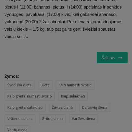
pietūs I (11:00) bananas, pietūs II (14:00) apelsinas ir penkios
vynuogės, pavakariai (17:00) kivis, keli gabalėliai ananaso,
vakarienė (20:00) 2 žali obuoliai. Per diena rekomenduojamas
vaisių kiekis – 1,5 kg, taip pat galite gerti šviežiai spaustas
vaisių sultis.
Šaltinis
Žymos:
Švediška dieta
Dieta
Kaip numesti svorio
Kaip greitai numesti svorio
Kaip sulieknėti
Kaip greitai sulieknėti
Žuvies diena
Daržovių diena
Vištienos diena
Grūdų diena
Varškės diena
Vaisių diena