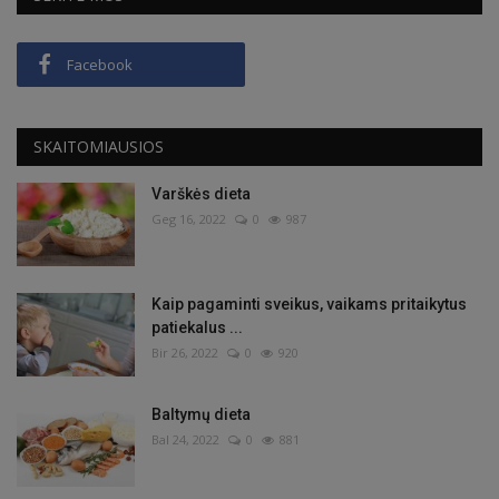
Facebook
SKAITOMIAUSIOS
Varškės dieta
Geg 16, 2022
0
987
Kaip pagaminti sveikus, vaikams pritaikytus
patiekalus ...
Bir 26, 2022
0
920
Baltymų dieta
Bal 24, 2022
0
881