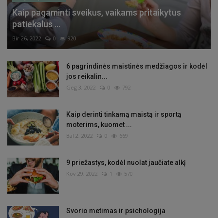
Kaip pagaminti sveikus, vaikams pritaikytus
patiekalus ...
Bir 26, 2022
0
920
6 pagrindinės maistinės medžiagos ir kodėl
jos reikalin...
Geg 3, 2022
0
792
Kaip derinti tinkamą maistą ir sportą
moterims, kuomet ...
Bal 2, 2022
0
669
9 priežastys, kodėl nuolat jaučiate alkį
Kov 29, 2022
1
570
Svorio metimas ir psichologija