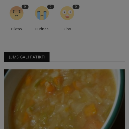
0
0
0
Piktas
Liūdnas
Oho
JUMS GALI PATIKTI