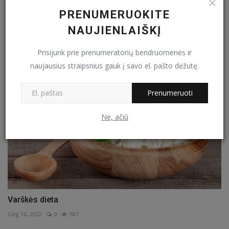
PRENUMERUOKITE
NAUJIENLAIŠKĮ
Daržovių dieta: ir sveika, ir skanu
Bal 24, 2022
0
217
Prisijunk prie prenumeratorių bendruomenės ir
naujausius straipsnius gauk į savo el. pašto dėžutę.
Prenumeruoti
Ne, ačiū
Varškės dieta
Geg 16, 2022
0
987