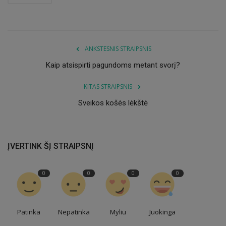
ANKSTESNIS STRAIPSNIS
Kaip atsispirti pagundoms metant svorį?
KITAS STRAIPSNIS
Sveikos košės lėkštė
ĮVERTINK ŠĮ STRAIPSNĮ
0
0
0
0
Patinka
Nepatinka
Myliu
Juokinga