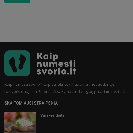
Kaip numesti svorio? kaip sulieknėti? Klausimai, neduodantys
ramybės daugeliui žmonių. Atsakymus ir daugybę patarimų rasite čia.
SKAITOMIAUSI STRAIPSNIAI
Varškės dieta