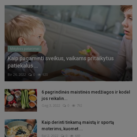
Mitybos patarimai
Kaip pagaminti sveikus, vaikams pritaikytus
patiekalus ...
Bir 26, 2022
0
920
6 pagrindinės maistinės medžiagos ir kodėl
jos reikalin...
Geg 3, 2022
0
792
Kaip derinti tinkamą maistą ir sportą
moterims, kuomet ...
Bal 2, 2022
0
669