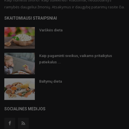
Kaip numesti svorio? kaip sulieknėti? Klausimai, neduodantys
ramybės daugeliui žmonių. Atsakymus ir daugybę patarimų rasite čia.
SKAITOMIAUSI STRAIPSNIAI
Varškės dieta
Kaip pagaminti sveikus, vaikams pritaikytus
patiekalus ...
Baltymų dieta
SOCIALINĖS MEDIJOS