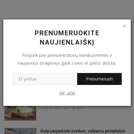
PRENUMERUOKITE
NAUJIENLAIŠKĮ
SEKITE MUS
Prisijunk prie prenumeratorių bendruomenės ir
naujausius straipsnius gauk į savo el. pašto dėžutę.
Facebook
Prenumeruoti
SKAITOMIAUSIOS
Ne, ačiū
Varškės dieta
Geg 16, 2022
0
987
Kaip pagaminti sveikus, vaikams pritaikytus