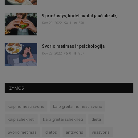
9 priežastys, kodėl nuolat jaučiate alkį
Kov 29, 2022
1
570
Svorio metimas ir psichologija
Kov 28, 2022
0
867
ŽYMOS
kaip numesti svorio
kaip greitai numesti svorio
kaip sulieknėti
kaip greitai suliekneti
dieta
Svorio metimas
dietos
antsvoris
viršsvoris