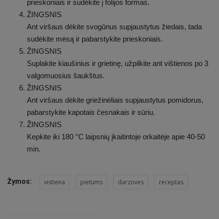
prieskoniais ir sudėkite į folijos formas.
ŽINGSNIS
Ant viršaus dėkite svogūnus supjaustytus žiedais, tada
sudėkite mėsą ir pabarstykite prieskoniais.
ŽINGSNIS
Suplakite kiaušinius ir grietinę, užpilkite ant vištienos po 3
valgomuosius šaukštus.
ŽINGSNIS
Ant viršaus dėkite griežinėliais supjaustytus pomidorus,
pabarstykite kapotais česnakais ir sūriu.
ŽINGSNIS
Kepkite iki 180 °C laipsnių įkaitintoje orkaitėje apie 40-50
min.
Žymos:
vistiena
pietums
darzoves
receptas