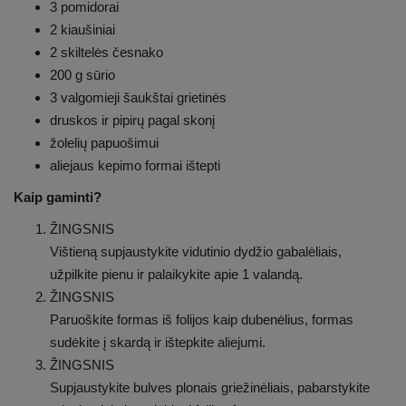
3 pomidorai
2 kiaušiniai
2 skiltelės česnako
200 g sūrio
3 valgomieji šaukštai grietinės
druskos ir pipirų pagal skonį
žolelių papuošimui
aliejaus kepimo formai ištepti
Kaip gaminti?
ŽINGSNIS
Vištieną supjaustykite vidutinio dydžio gabalėliais,
užpilkite pienu ir palaikykite apie 1 valandą.
ŽINGSNIS
Paruoškite formas iš folijos kaip dubenėlius, formas
sudėkite į skardą ir ištepkite aliejumi.
ŽINGSNIS
Supjaustykite bulves plonais griežinėliais, pabarstykite