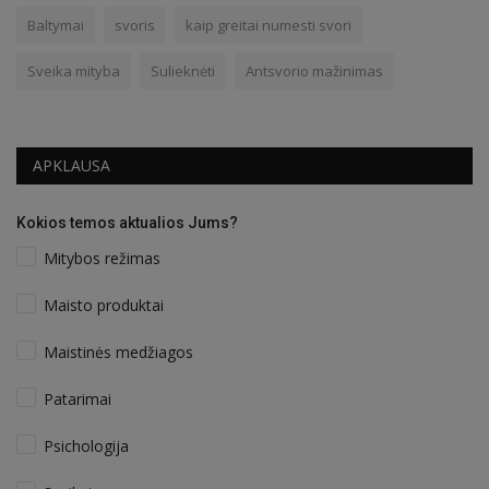
Baltymai
svoris
kaip greitai numesti svori
Sveika mityba
Sulieknėti
Antsvorio mažinimas
APKLAUSA
Kokios temos aktualios Jums?
Mitybos režimas
Maisto produktai
Maistinės medžiagos
Patarimai
Psichologija