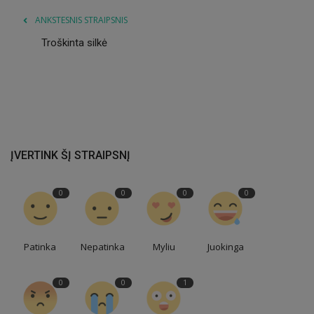
ANKSTESNIS STRAIPSNIS
Troškinta silkė
ĮVERTINK ŠĮ STRAIPSNĮ
0
0
0
0
Patinka
Nepatinka
Myliu
Juokinga
0
0
1