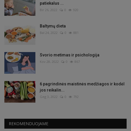
patiekalus ...
Bir 26, 2022
0
920
Baltymų dieta
Bal 24, 2022
0
881
Svorio metimas ir psichologija
Kov 28, 2022
0
867
6 pagrindinės maistinės medžiagos ir kodėl
jos reikalin...
Geg 3, 2022
0
792
REKOMENDUOJAME