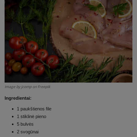
Receptai
Image by jcomp on Freepik
Ingredientai:
1 paukštienos file
1 stiklinė pieno
5 bulvės
2 svogūnai