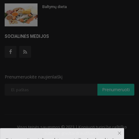
Baltymų dieta
SOCIALINĖS MEDIJOS
Prenumeruokite naujienlaiškį
Prenumeruoti
Visos teisės saugomos © 2023 | Kopijuoti turinį be raštiško
sutikimo griežtai draudžiama.