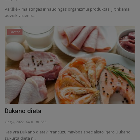
Varškė – maistingas ir naudingas organizmui produktas. Ji tinkama
Receptai
beveik visiems...
Dietos
Dukano dieta
Geg 4, 2022
0
536
Kas yra Dukano dieta? Prancūzų mitybos specialisto Pjero Dukano
sukurta dieta n...