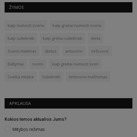
ŽYMOS
kaip numesti svorio
kaip greitai numesti svorio
kaip sulieknėti
kaip greitai suliekneti
dieta
Svorio metimas
dietos
antsvoris
viršsvoris
Baltymai
svoris
kaip greitai numesti svori
Sveika mityba
Sulieknėti
Antsvorio mažinimas
APKLAUSA
Kokios temos aktualios Jums?
Mitybos režimas