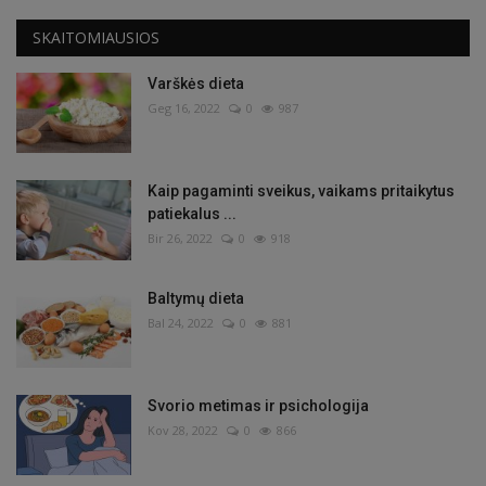
SKAITOMIAUSIOS
Varškės dieta
Geg 16, 2022
0
987
Kaip pagaminti sveikus, vaikams pritaikytus
patiekalus ...
Bir 26, 2022
0
918
Baltymų dieta
Bal 24, 2022
0
881
Svorio metimas ir psichologija
Kov 28, 2022
0
866