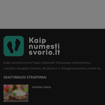
Kaip numesti svorio? kaip sulieknėti? Klausimai, neduodantys
ramybės daugeliui žmonių. Atsakymus ir daugybę patarimų rasite čia.
SKAITOMIAUSI STRAIPSNIAI
Varškės dieta