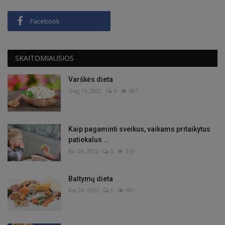
Facebook
SKAITOMIAUSIOS
Varškės dieta
Geg 16, 2022
0
987
Kaip pagaminti sveikus, vaikams pritaikytus
patiekalus ...
Bir 26, 2022
0
919
Baltymų dieta
Bal 24, 2022
0
881