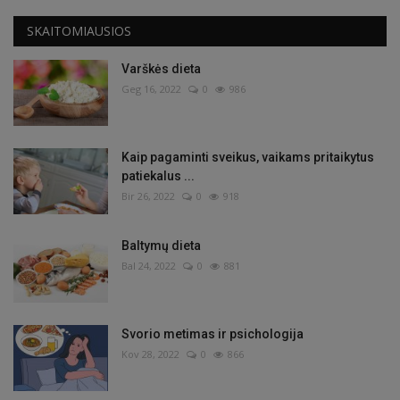
SKAITOMIAUSIOS
Varškės dieta
Geg 16, 2022
0
986
Kaip pagaminti sveikus, vaikams pritaikytus
patiekalus ...
Bir 26, 2022
0
918
Baltymų dieta
Bal 24, 2022
0
881
Svorio metimas ir psichologija
Kov 28, 2022
0
866