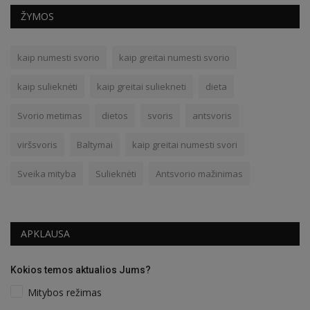
ŽYMOS
kaip numesti svorio
kaip greitai numesti svorio
kaip sulieknėti
kaip greitai suliekneti
dieta
Svorio metimas
dietos
svoris
antsvoris
viršsvoris
Baltymai
kaip greitai numesti svori
Sveika mityba
Sulieknėti
Antsvorio mažinimas
APKLAUSA
Kokios temos aktualios Jums?
Mitybos režimas