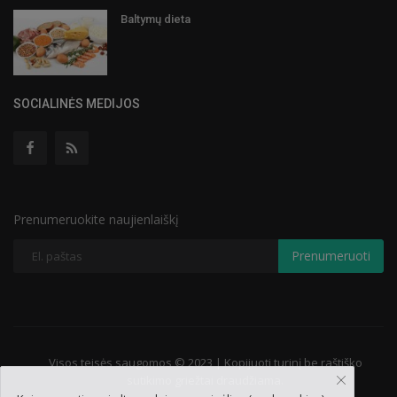
Baltymų dieta
SOCIALINĖS MEDIJOS
Prenumeruokite naujienlaiškį
Prenumeruoti
Visos teisės saugomos © 2023 | Kopijuoti turinį be raštiško
sutikimo griežtai draudžiama.