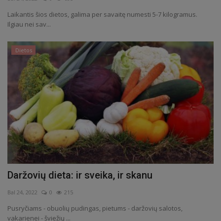
Laikantis šios dietos, galima per savaitę numesti 5-7 kilogramus.
Receptai
Ilgiau nei sav...
Dietos
Daržovių dieta: ir sveika, ir skanu
Bal 24, 2022
0
215
Pusryčiams - obuolių pudingas, pietums - daržovių salotos,
vakarienei - šviežių ...