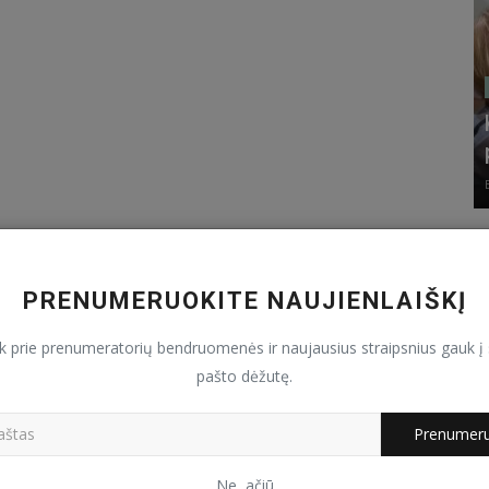
PRENUMERUOKITE NAUJIENLAIŠKĮ
nk prie prenumeratorių bendruomenės ir naujausius straipsnius gauk į 
pašto dėžutę.
Prenumeru
Ne, ačiū