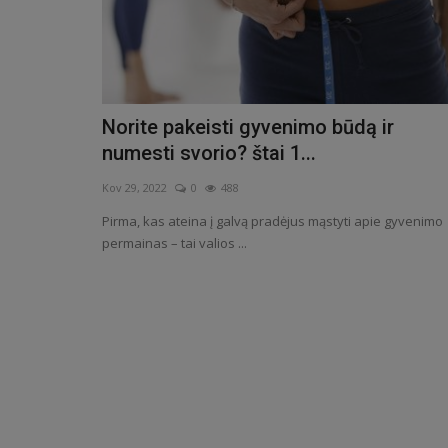
Norite pakeisti gyvenimo būdą ir
numesti svorio? štai 1...
Kov 29, 2022
0
488
Pirma, kas ateina į galvą pradėjus mąstyti apie gyvenimo
permainas – tai valios ...