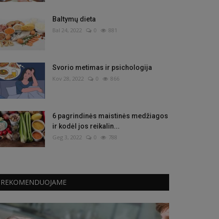
Baltymų dieta
Bal 24, 2022
0
881
Svorio metimas ir psichologija
Kov 28, 2022
0
866
6 pagrindinės maistinės medžiagos
ir kodėl jos reikalin...
Geg 3, 2022
0
788
REKOMENDUOJAME