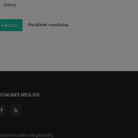
Dietos
Peržiūrėti rezultatus
Balsuoti
OCIALINĖS MEDIJOS
enumeruokite naujienlaiškį