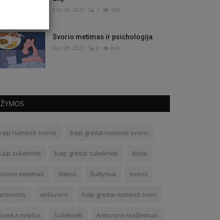
Kov 29, 2022
1
569
Svorio metimas ir psichologija
Kov 28, 2022
0
866
ŽYMOS
kaip numesti svorio
kaip greitai numesti svorio
kaip sulieknėti
kaip greitai suliekneti
dieta
Svorio metimas
dietos
Baltymai
svoris
antsvoris
viršsvoris
kaip greitai numesti svori
Sveika mityba
Sulieknėti
Antsvorio mažinimas