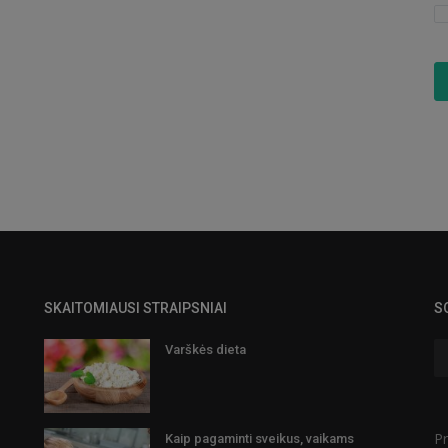
SKAITOMIAUSI STRAIPSNIAI
S
Varškės dieta
Pr
Kaip pagaminti sveikus, vaikams