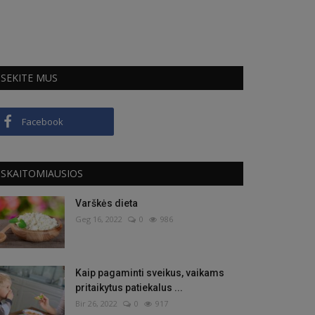
SEKITE MUS
Facebook
SKAITOMIAUSIOS
Varškės dieta
Geg 16, 2022
0
986
Kaip pagaminti sveikus, vaikams
pritaikytus patiekalus ...
Bir 26, 2022
0
917