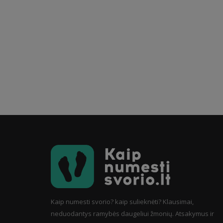
Kaip numesti svorio? kaip sulieknėti? Klausimai,
neduodantys ramybės daugeliui žmonių. Atsakymus ir