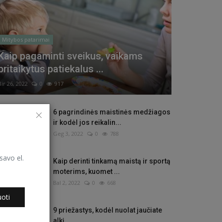
Mitybos patarimai
Kaip pagaminti sveikus, vaikams
pritaikytus patiekalus ...
Bir 26, 2022
0
917
6 pagrindinės maistinės medžiagos
ir kodėl jos reikalin...
Geg 3, 2022
0
788
savo el.
Kaip derinti tinkamą maistą ir sportą
moterims, kuomet ...
Bal 2, 2022
0
668
oti
9 priežastys, kodėl nuolat jaučiate
alkį