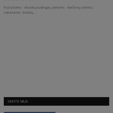
Pusryčiams - obuolių pudingas, pietums - daržovių salotos,
Receptai
vakarienei - šviežių ...
SEKITE MUS