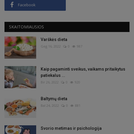
Facebook
SKAITOMIAUSIOS
Varškės dieta
Geg 16, 2022
0
987
Kaip pagaminti sveikus, vaikams pritaikytus
patiekalus ...
Bir 26, 2022
0
920
Baltymų dieta
Bal 24, 2022
0
881
Svorio metimas ir psichologija