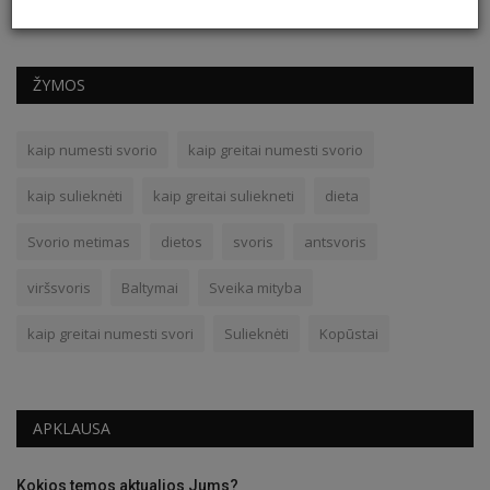
ŽYMOS
kaip numesti svorio
kaip greitai numesti svorio
kaip sulieknėti
kaip greitai suliekneti
dieta
Svorio metimas
dietos
svoris
antsvoris
viršsvoris
Baltymai
Sveika mityba
kaip greitai numesti svori
Sulieknėti
Kopūstai
APKLAUSA
Kokios temos aktualios Jums?