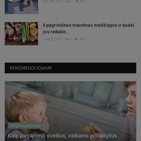
Kov 28, 2022
0
867
6 pagrindinės maistinės medžiagos ir kodėl
jos reikalin...
Geg 3, 2022
0
792
REKOMENDUOJAME
Mitybos patarimai
Kaip pagaminti sveikus, vaikams pritaikytus