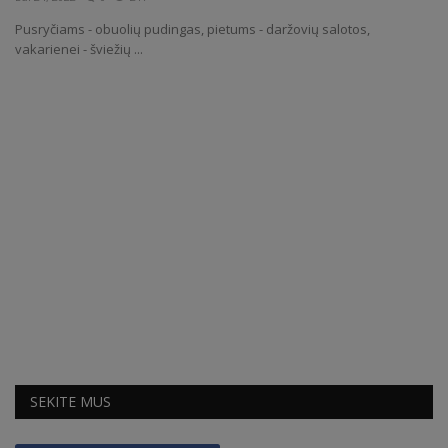
Pusryčiams - obuolių pudingas, pietums - daržovių salotos,
Receptai
vakarienei - šviežių ...
SEKITE MUS