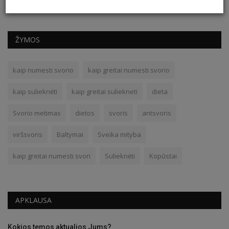
ŽYMOS
kaip numesti svorio
kaip greitai numesti svorio
kaip sulieknėti
kaip greitai suliekneti
dieta
Svorio metimas
dietos
svoris
antsvoris
viršsvoris
Baltymai
Sveika mityba
kaip greitai numesti svori
Sulieknėti
Kopūstai
APKLAUSA
Kokios temos aktualios Jums?