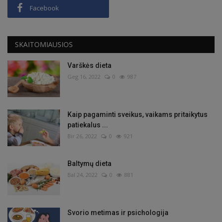
Facebook
SKAITOMIAUSIOS
Varškės dieta
Geg 16, 2022
0
987
Kaip pagaminti sveikus, vaikams pritaikytus
patiekalus ...
Bir 26, 2022
0
921
Baltymų dieta
Bal 24, 2022
0
881
Svorio metimas ir psichologija