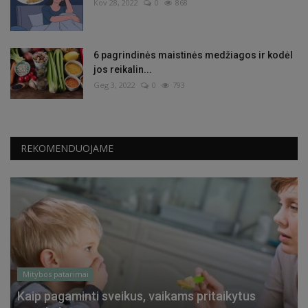
Kov 28, 2022
0
868
6 pagrindinės maistinės medžiagos ir kodėl
jos reikalin...
Geg 3, 2022
0
793
REKOMENDUOJAME
Mitybos patarimai
Kaip pagaminti sveikus, vaikams pritaikytus