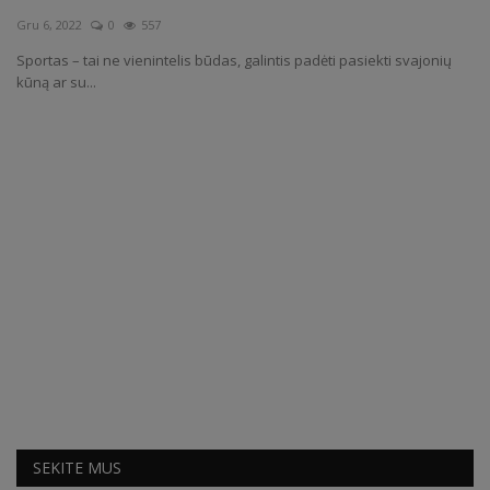
Gru 6, 2022
0
557
Receptai
Sportas – tai ne vienintelis būdas, galintis padėti pasiekti svajonių
kūną ar su...
SEKITE MUS