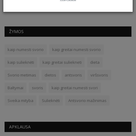
ŽYMOS
kaip numesti svorio
kaip greitai numesti svorio
kaip sulieknėti
kaip greitai suliekneti
dieta
Svorio metimas
dietos
antsvoris
viršsvoris
Baltymai
svoris
kaip greitai numesti svori
Sveika mityba
Sulieknėti
Antsvorio mažinimas
APKLAUSA