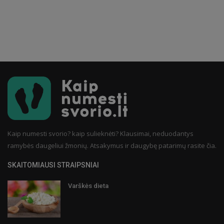
Kaip numesti svorio? kaip sulieknėti? Klausimai, neduodantys
ramybės daugeliui žmonių. Atsakymus ir daugybę patarimų rasite čia.
SKAITOMIAUSI STRAIPSNIAI
Varškės dieta