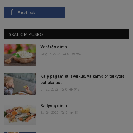
Facebook
SKAITOMIAUSIOS
Varškės dieta
Geg 16, 2022
0
987
Kaip pagaminti sveikus, vaikams pritaikytus
patiekalus ...
Bir 26, 2022
0
918
Baltymų dieta
Bal 24, 2022
0
881