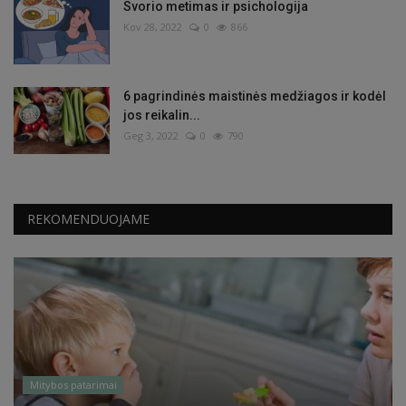
Svorio metimas ir psichologija
Kov 28, 2022
0
866
6 pagrindinės maistinės medžiagos ir kodėl
jos reikalin...
Geg 3, 2022
0
790
REKOMENDUOJAME
Mitybos patarimai