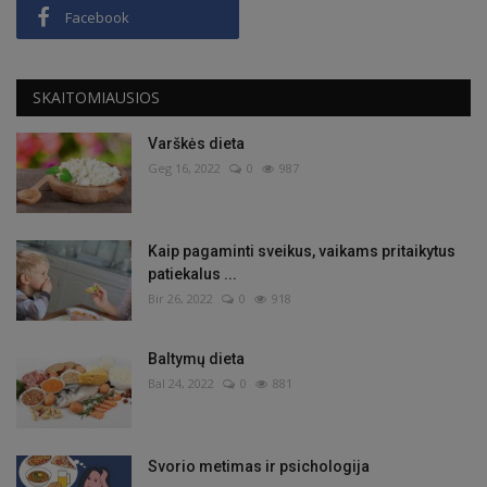
Facebook
SKAITOMIAUSIOS
Varškės dieta
Geg 16, 2022
0
987
Kaip pagaminti sveikus, vaikams pritaikytus
patiekalus ...
Bir 26, 2022
0
918
Baltymų dieta
Bal 24, 2022
0
881
Svorio metimas ir psichologija