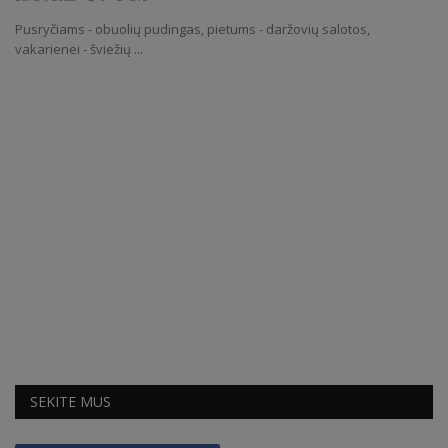
Pusryčiams - obuolių pudingas, pietums - daržovių salotos,
Receptai
vakarienei - šviežių ...
SEKITE MUS