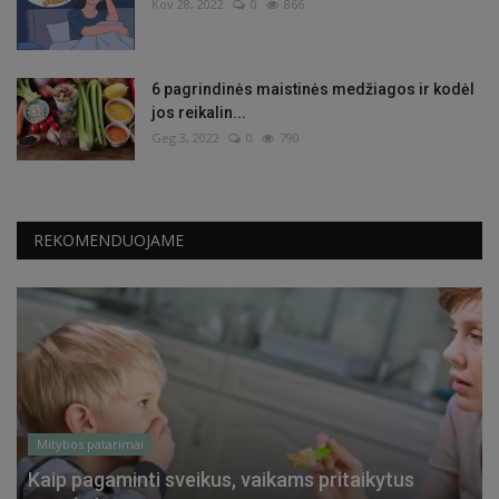
Kov 28, 2022
0
866
6 pagrindinės maistinės medžiagos ir kodėl
jos reikalin...
Geg 3, 2022
0
790
REKOMENDUOJAME
Mitybos patarimai
Kaip pagaminti sveikus, vaikams pritaikytus