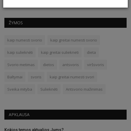
ŽYMOS
kaip numesti svorio
kaip greitai numesti svorio
kaip sulieknėti
kaip greitai suliekneti
dieta
Svorio metimas
dietos
antsvoris
viršsvoris
Baltymai
svoris
kaip greitai numesti svori
Sveika mityba
Sulieknėti
Antsvorio mažinimas
APKLAUSA
Kokios temos aktualios Jums?