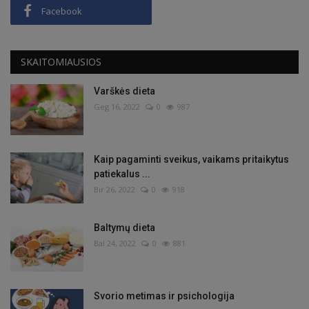
Facebook
SKAITOMIAUSIOS
Varškės dieta
Geg 16, 2022
0
987
Kaip pagaminti sveikus, vaikams pritaikytus
patiekalus ...
Bir 26, 2022
0
918
Baltymų dieta
Bal 24, 2022
0
881
Svorio metimas ir psichologija