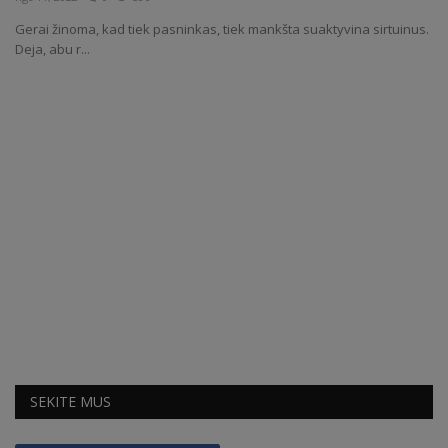
Gerai žinoma, kad tiek pasninkas, tiek mankšta suaktyvina sirtuinus.
Receptai
Deja, abu r...
SEKITE MUS