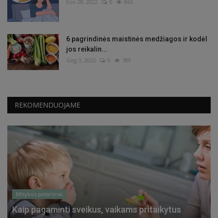
Kov 28, 2022
0
866
6 pagrindinės maistinės medžiagos ir kodėl
jos reikalin...
Geg 3, 2022
0
789
REKOMENDUOJAME
Mitybos patarimai
Kaip pagaminti sveikus, vaikams pritaikytus