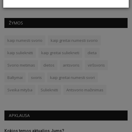
ŽYMOS
kaip numesti svorio
kaip greitai numesti svorio
kaip sulieknėti
kaip greitai suliekneti
dieta
Svorio metimas
dietos
antsvoris
viršsvoris
Baltymai
svoris
kaip greitai numesti svori
Sveika mityba
Sulieknėti
Antsvorio mažinimas
APKLAUSA
Kokios temos aktualios Jums?