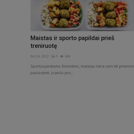
Maistas ir sporto papildai prieš
treniruotę
Bal 24, 2022
0
684
Sportuojantiems žmonėms, maistas nėra vien tik priemo
pasisotinti. Įvairūs pro...