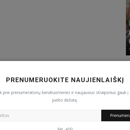
PRENUMERUOKITE NAUJIENLAIŠKĮ
nk prie prenumeratorių bendruomenės ir naujausius straipsnius gauk į 
pašto dėžutę.
Prenumeru
Ne, ačiū