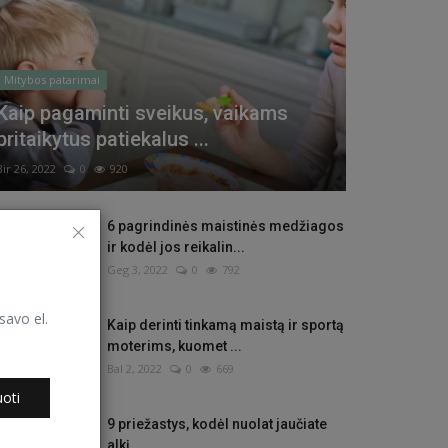
Mitybos patarimai
Kaip pagaminti sveikus, vaikams
pritaikytus patiekalus ...
Bir 26, 2022
0
920
6 pagrindinės maistinės medžiagos
ir kodėl jos reikalin...
Geg 3, 2022
0
792
savo el.
Kaip derinti tinkamą maistą ir sportą
moterims, kuomet ...
Bal 2, 2022
0
669
oti
9 priežastys, kodėl nuolat jaučiate
alkį