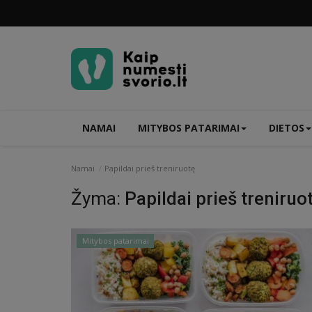
NAMAI
MITYBOS PATARIMAI
DIETOS
Namai
Papildai prieš treniruotę
Žyma:
Papildai prieš treniruo
Mitybos patarimai