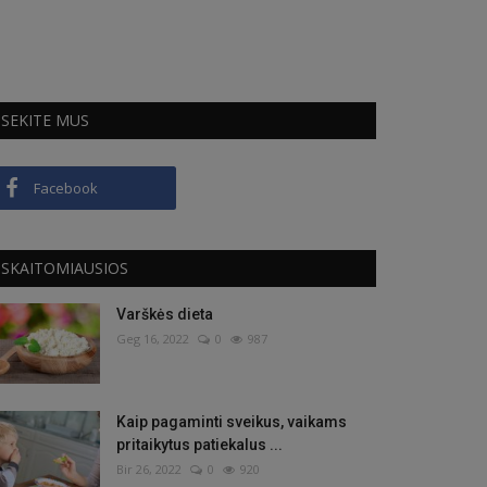
SEKITE MUS
Facebook
SKAITOMIAUSIOS
Varškės dieta
Geg 16, 2022
0
987
Kaip pagaminti sveikus, vaikams
pritaikytus patiekalus ...
Bir 26, 2022
0
920