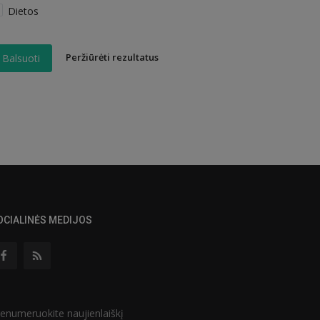
Dietos
Peržiūrėti rezultatus
Balsuoti
OCIALINĖS MEDIJOS
enumeruokite naujienlaiškį