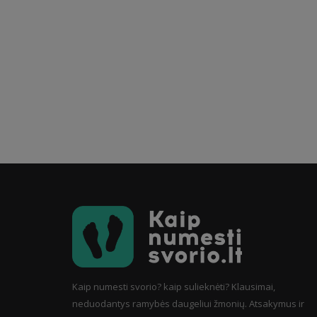
Kaip numesti svorio? kaip sulieknėti? Klausimai,
neduodantys ramybės daugeliui žmonių. Atsakymus ir