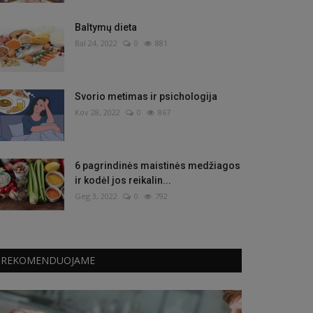
Baltymų dieta
Bal 24, 2022
0
881
Svorio metimas ir psichologija
Kov 28, 2022
0
867
6 pagrindinės maistinės medžiagos
ir kodėl jos reikalin...
Geg 3, 2022
0
792
REKOMENDUOJAME