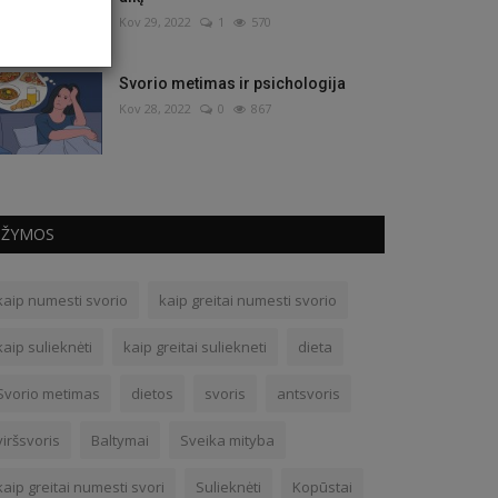
Kov 29, 2022
1
570
Svorio metimas ir psichologija
Kov 28, 2022
0
867
ŽYMOS
kaip numesti svorio
kaip greitai numesti svorio
kaip sulieknėti
kaip greitai suliekneti
dieta
Svorio metimas
dietos
svoris
antsvoris
viršsvoris
Baltymai
Sveika mityba
kaip greitai numesti svori
Sulieknėti
Kopūstai