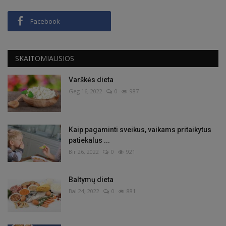
Facebook
SKAITOMIAUSIOS
Varškės dieta
Geg 16, 2022
0
987
Kaip pagaminti sveikus, vaikams pritaikytus
patiekalus ...
Bir 26, 2022
0
921
Baltymų dieta
Bal 24, 2022
0
881