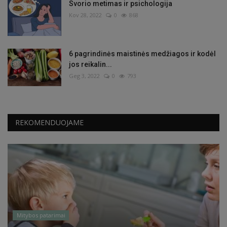
Svorio metimas ir psichologija
Kov 28, 2022
0
868
6 pagrindinės maistinės medžiagos ir kodėl
jos reikalin...
Geg 3, 2022
0
793
REKOMENDUOJAME
Mitybos patarimai