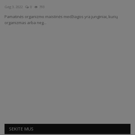
Geg 3, 2022
0
793
Receptai
Pamatinės organizmo maistinės medžiagos yra junginiai, kurių
organizmas arba neg...
SEKITE MUS