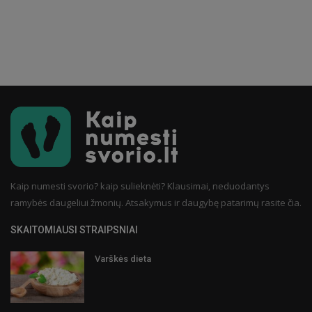
Kaip numesti svorio? kaip sulieknėti? Klausimai, neduodantys
ramybės daugeliui žmonių. Atsakymus ir daugybę patarimų rasite čia.
SKAITOMIAUSI STRAIPSNIAI
Varškės dieta