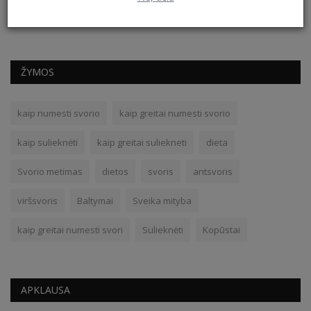
ŽYMOS
kaip numesti svorio
kaip greitai numesti svorio
kaip sulieknėti
kaip greitai suliekneti
dieta
Svorio metimas
dietos
svoris
antsvoris
viršsvoris
Baltymai
Sveika mityba
kaip greitai numesti svori
Sulieknėti
Kopūstai
APKLAUSA