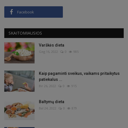
Facebook
SKAITOMIAUSIOS
Varškės dieta
Geg 16, 2022
0
985
Kaip pagaminti sveikus, vaikams pritaikytus
patiekalus ...
Bir 26, 2022
0
915
Baltymų dieta
Bal 24, 2022
0
879