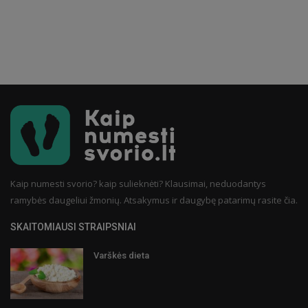
Kaip numesti svorio? kaip sulieknėti? Klausimai, neduodantys
ramybės daugeliui žmonių. Atsakymus ir daugybę patarimų rasite čia.
SKAITOMIAUSI STRAIPSNIAI
Varškės dieta