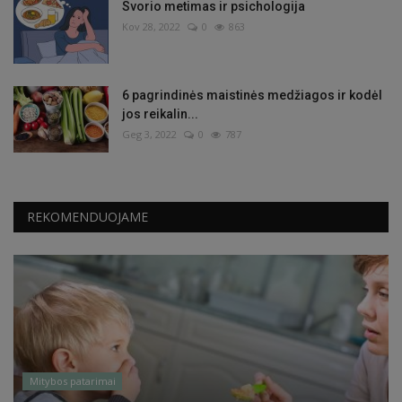
Svorio metimas ir psichologija
Kov 28, 2022
0
863
6 pagrindinės maistinės medžiagos ir kodėl
jos reikalin...
Geg 3, 2022
0
787
REKOMENDUOJAME
Mitybos patarimai