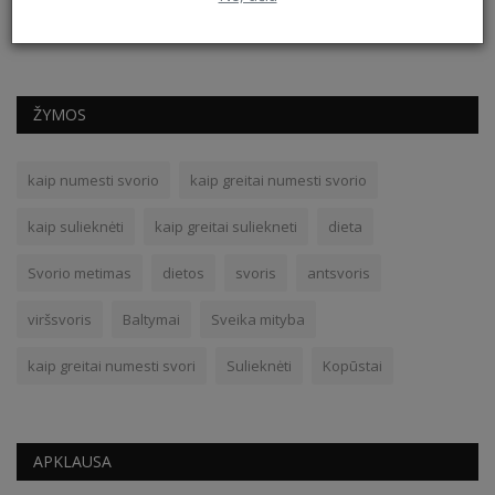
ŽYMOS
kaip numesti svorio
kaip greitai numesti svorio
kaip sulieknėti
kaip greitai suliekneti
dieta
Svorio metimas
dietos
svoris
antsvoris
viršsvoris
Baltymai
Sveika mityba
kaip greitai numesti svori
Sulieknėti
Kopūstai
APKLAUSA