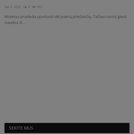
Bal 2, 2022
0
667
Receptai
Moterys pradeda sportuoti dėl įvairių priežasčių. Tačiau norint gauti
naudos iš ...
SEKITE MUS