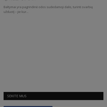
Baltymai yra pagrindinė odos sudedamoji dalis, turinti svarbią
Receptai
užduotį – jie kur...
SEKITE MUS