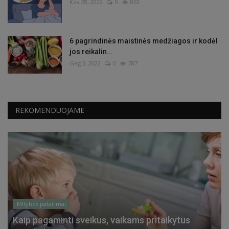
Kov 28, 2022
0
863
6 pagrindinės maistinės medžiagos ir kodėl
jos reikalin...
Geg 3, 2022
0
787
REKOMENDUOJAME
Mitybos patarimai
Kaip pagaminti sveikus, vaikams pritaikytus