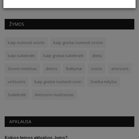
ŽYMOS
kaip numesti svorio
kaip greitai numesti svorio
kaip sulieknėti
kaip greitai suliekneti
dieta
Svorio metimas
dietos
Baltymai
svoris
antsvoris
viršsvoris
kaip greitai numesti svori
Sveika mityba
Sulieknėti
Antsvorio mažinimas
APKLAUSA
Kokios temos aktualios Jums?