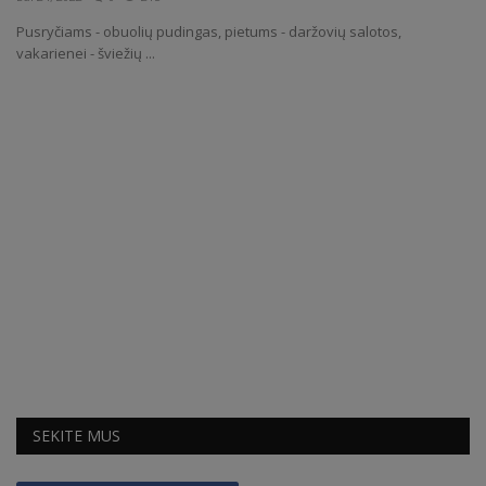
Pusryčiams - obuolių pudingas, pietums - daržovių salotos,
Receptai
vakarienei - šviežių ...
SEKITE MUS