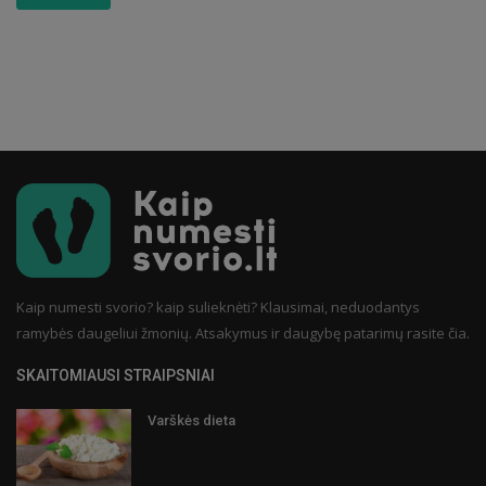
Kaip numesti svorio? kaip sulieknėti? Klausimai, neduodantys
ramybės daugeliui žmonių. Atsakymus ir daugybę patarimų rasite čia.
SKAITOMIAUSI STRAIPSNIAI
Varškės dieta