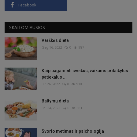
Facebook
SKAITOMIAUSIOS
Varškės dieta
Geg 16, 2022
0
987
Kaip pagaminti sveikus, vaikams pritaikytus
patiekalus ...
Bir 26, 2022
0
918
Baltymų dieta
Bal 24, 2022
0
881
Svorio metimas ir psichologija