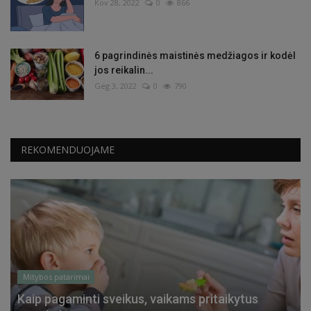
Kov 28, 2022
0
866
6 pagrindinės maistinės medžiagos ir kodėl
jos reikalin...
Geg 3, 2022
0
790
REKOMENDUOJAME
Mitybos patarimai
Kaip pagaminti sveikus, vaikams pritaikytus