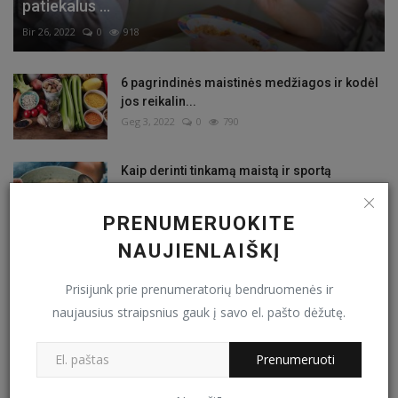
patiekalus ...
Bir 26, 2022
0
918
6 pagrindinės maistinės medžiagos ir kodėl
jos reikalin...
Geg 3, 2022
0
790
Kaip derinti tinkamą maistą ir sportą
moterims, kuomet ...
Bal 2, 2022
0
669
PRENUMERUOKITE
NAUJIENLAIŠKĮ
9 priežastys, kodėl nuolat jaučiate alkį
Kov 29, 2022
1
569
Prisijunk prie prenumeratorių bendruomenės ir
naujausius straipsnius gauk į savo el. pašto dėžutę.
Svorio metimas ir psichologija
Prenumeruoti
Kov 28, 2022
0
866