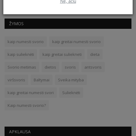
Ne, ačiū
ŽYMOS
kaip numesti svorio
kaip greitai numesti svorio
kaip sulieknėti
kaip greitai suliekneti
dieta
Svorio metimas
dietos
svoris
antsvoris
viršsvoris
Baltymai
Sveika mityba
kaip greitai numesti svori
Sulieknėti
Kaip numesti svorio?
APKLAUSA